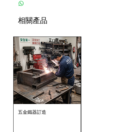
相關產品
五金鐵器訂造
OVENTROP HydroC
VFC 球墨鑄鐵法蘭式