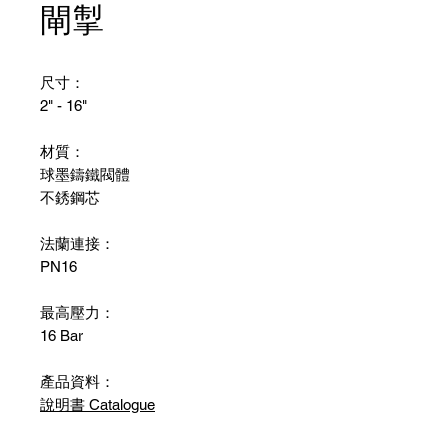
閘掣
尺寸：
2" - 16"
材質：
球墨鑄鐵閥體
不銹鋼芯
法蘭連接：
PN16
最高壓力：
16 Bar
產品資料：
說明書 Catalogue