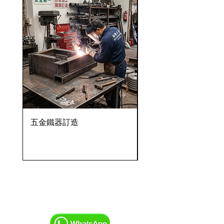
五金鐵器訂造
OVENTROP HydroC
VFC 球墨鑄鐵法蘭式