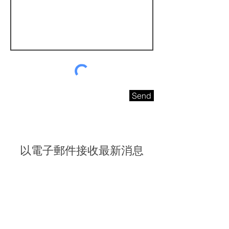
Send
以電子郵件接收最新消息
請即訂閱電子報，獲取最新消息和專屬優惠
電子信箱
我同意接受海聯五金的