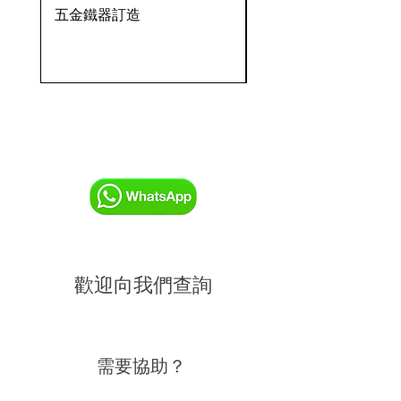
五金鐵器訂造
OVENTROP HydroC
VFC 球墨鑄鐵法蘭式
歡迎向我們查詢
需要協助？