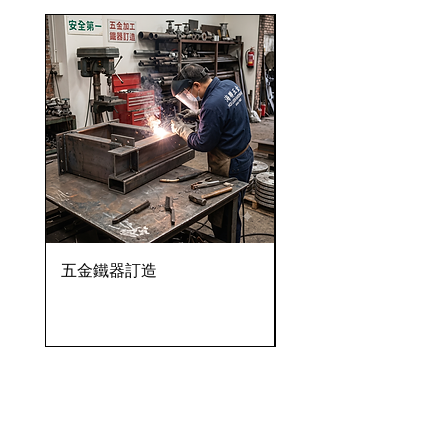
五金鐵器訂造
OVENTROP HydroC
VFC 球墨鑄鐵法蘭式