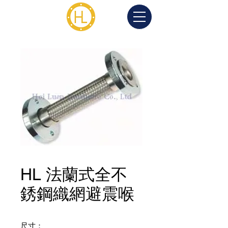
HL 法蘭式全不
銹鋼織網避震喉
尺寸：