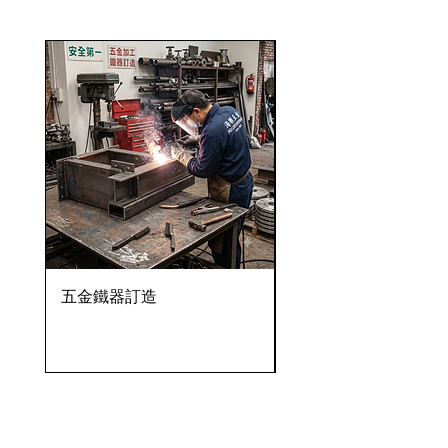
五金鐵器訂造
OVENTROP HydroC
VFC 球墨鑄鐵法蘭式