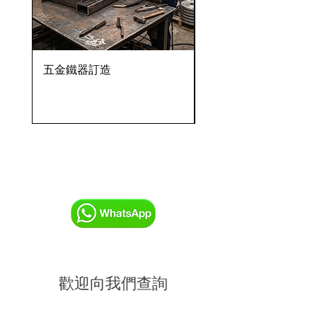
五金鐵器訂造
OVENTROP HydroC
VFC 球墨鑄鐵法蘭式
歡迎向我們查詢