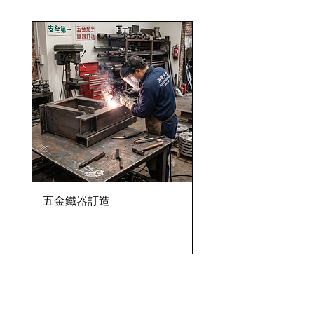
五金鐵器訂造
OVENTROP HydroC
VFC 球墨鑄鐵法蘭式