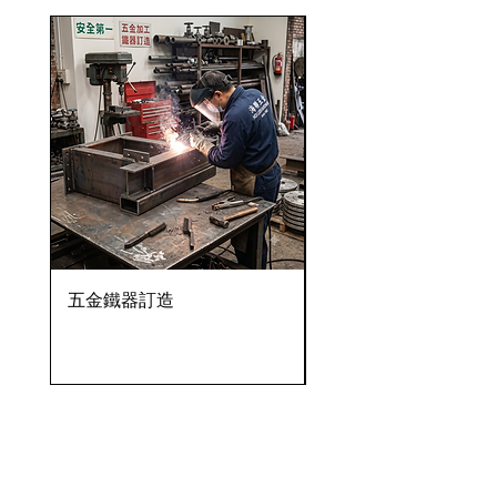
五金鐵器訂造
OVENTROP HydroC
VFC 球墨鑄鐵法蘭式