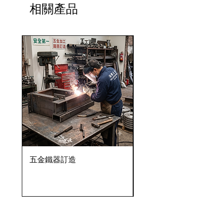
相關產品
五金鐵器訂造
OVENTROP HydroC
VFC 球墨鑄鐵法蘭式