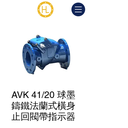
AVK 41/20 球墨
鑄鐵法蘭式橫身
止回閥帶指示器