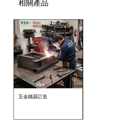
相關產品
五金鐵器訂造
OVENTROP HydroC
VFC 球墨鑄鐵法蘭式