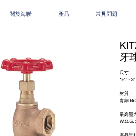
關於海聯
產品
常見問題
KIT
牙球
尺寸：
1/4" - 3"
材質：
青銅 Bro
最高壓
W.O.G. 
產品資