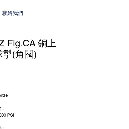
聯絡我們
Z Fig.CA 銅上
掣(角閥)
nze
力：
300 PSI
料：