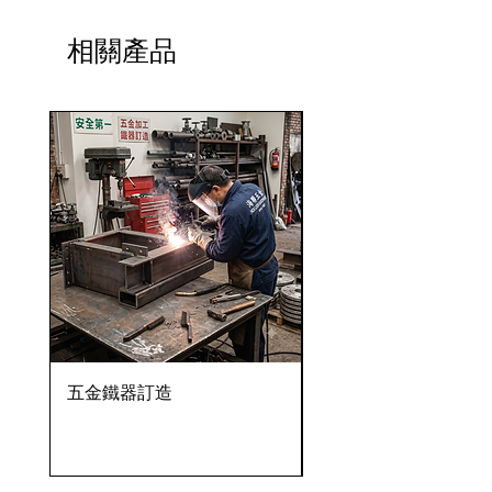
相關產品
五金鐵器訂造
OVENTROP HydroC
VFC 球墨鑄鐵法蘭式