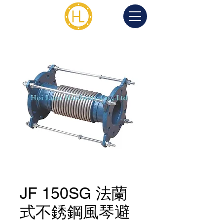
JF 150SG 法蘭
式不銹鋼風琴避