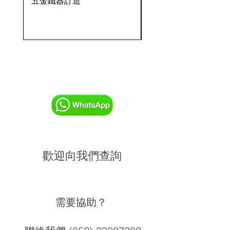
五金鐵器訂造
OVENTROP HydroC
VFC 球墨鑄鐵法蘭式
歡迎向我們查詢
需要協助？