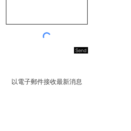
Send
以電子郵件接收最新消息
請即訂閱電子報，獲取最新消息和專屬優惠
電子信箱
我同意接受海聯五金的