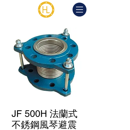
JF 500H 法蘭式
不銹鋼風琴避震