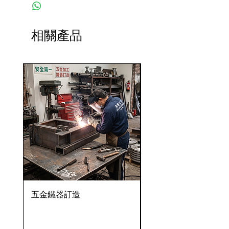
相關產品
五金鐵器訂造
OVENTROP HydroC
VFC 球墨鑄鐵法蘭式