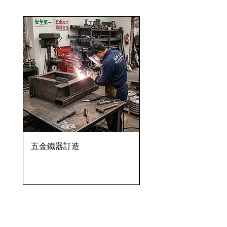
五金鐵器訂造
OVENTROP HydroC
VFC 球墨鑄鐵法蘭式