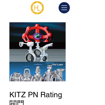
KITZ PN Rating
閥門