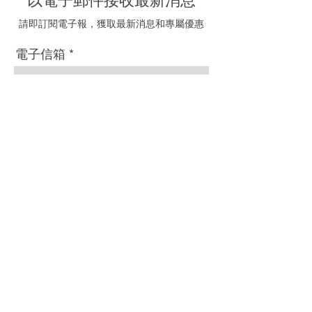
以電子郵件接收最新消息
請即訂閱電子報，獲取最新消息和專屬優惠
電子信箱
我同意接受海聯五金的
推廣電郵
訂閱