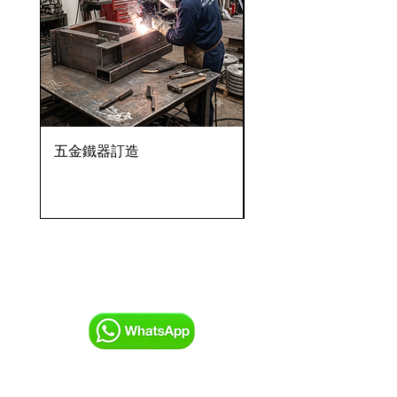
五金鐵器訂造
OVENTROP HydroC
VFC 球墨鑄鐵法蘭式