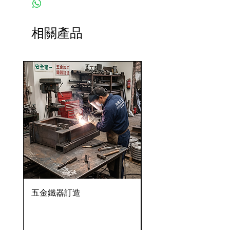
相關產品
五金鐵器訂造
OVENTROP HydroC
VFC 球墨鑄鐵法蘭式